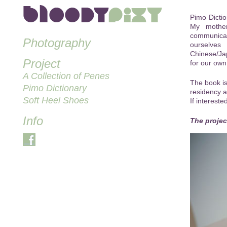
Pimo Dictio
My mother
communicate
Photography
ourselv
Chinese/Ja
Project
for our ow
A Collection of Penes
The book is
Pimo Dictionary
residency a
Soft Heel Shoes
If interest
Info
The projec