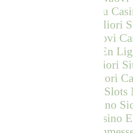
Nouveau Casi
Migliori S
Nuovi Ca
Casino En Lig
I Migliori S
Migliori 
Slot
Casino S
Casino E
Siti Scommess