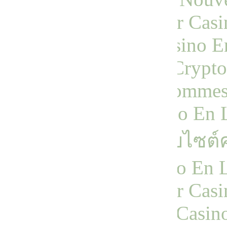
Meilleur Casi
Casino E
Crypt
Scommes
Casino En 
เว็บไซต์
Casino En L
Meilleur Casi
Casin