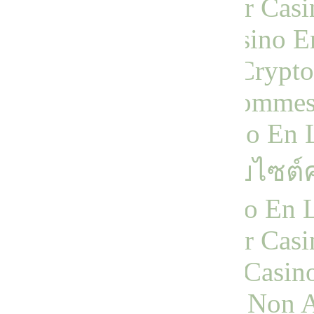
Meilleur Casi
Casino E
Crypt
Scommes
Casino En 
เว็บไซต์
Casino En L
Meilleur Casi
Casin
Siti Scommesse Non 