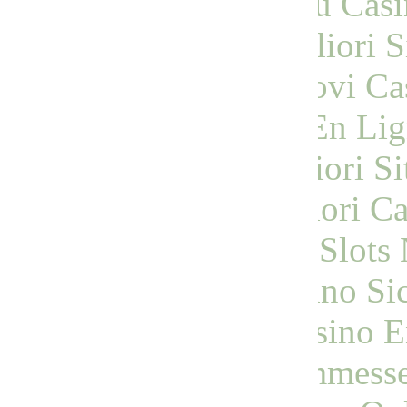
Nouveau Casi
Migliori S
Nuovi Ca
Casino En Lig
I Migliori S
Migliori 
Slot
Casino S
Casino E
Siti Scommess