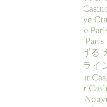
Casin
Live Cra
Site De Par
Paris
稼げる 
オンライ
Meilleur Cas
Meilleur Casi
Meilleur Nouv